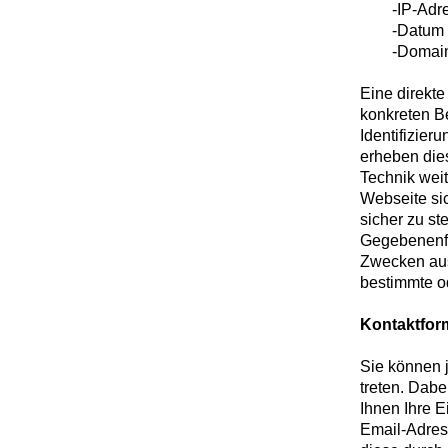
-IP-Adre
-Datum und
-Domainna
Eine direkt
konkreten Be
Identifizier
erheben die
Technik weit
Webseite sic
sicher zu st
Gegebenenfa
Zwecken aus
bestimmte o
Kontaktfor
Sie können j
treten. Dab
Ihnen Ihre E
Email-Adres