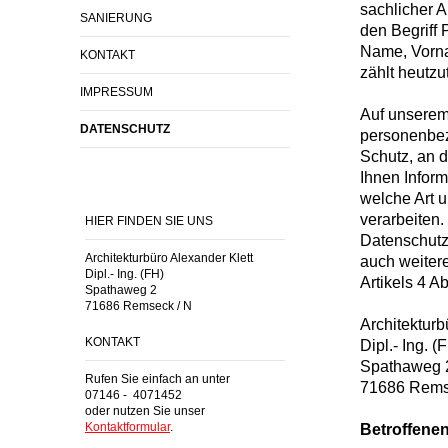
sachlicher 
SANIERUNG
den Begriff
Name, Vorna
KONTAKT
zählt heutz
IMPRESSUM
Auf unserem 
DATENSCHUTZ
personenbez
Schutz, an d
Ihnen Infor
welche Art 
verarbeiten.
HIER FINDEN SIE UNS
Datenschutz
Architekturbüro Alexander Klett
auch weitere
Dipl.- Ing. (FH)
Artikels 4 
Spathaweg 2
71686 Remseck / N
Architekturb
KONTAKT
Dipl.- Ing. (
Spathaweg 
Rufen Sie einfach an unter
71686 Rems
07146 - 4071452
oder nutzen Sie unser
Kontaktformular
.
Betroffene